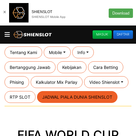
×
SHIENSLOT
Download
SHIENSLOT Mobile App
MASUK
DAFTAR
Tentang Kami
Mobile
Info
Bertanggung Jawab
Kebijakan
Cara Betting
Phising
Kalkulator Mix Parlay
Video Shienslot
RTP SLOT
JADWAL PIALA DUNIA SHIENSLOT
FIFA WORLD CUP