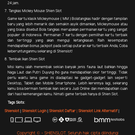
24 jam.
7. Tangkas Mickey Mouse Shien Slot
Game kartu klasik Mickeymouse ( MM ) Bolatangkas hadir dengan tampilan
baru yang lebih menarik dan semakin asyik dimainkan, Mickeymouse atau
yang biasa disebut Bola tangkas merupakan permainan kartu yang sangat
populer di Indonesia. Permainan 7 kartu dengan pemilihan kartu terbaik
dan tertinggi yang akan menguji ketangkasan. Raih kesempatan
mendapatkan bonus jackpot pada setiap putaran kartu terbaik Anda, Coba
keberuntunganmu sekarang di Shienslot!
8. Tembak Ikan Shien Slot
Misi kamu ialah menembak sekian banyak jenis fauna laut bahkan hingga
Naga Laut dan Putri Duyung lho guna mendapatkan skor tertinggi. Tidak
perlu waktu lama game ini diadaptasi ke gadget-gadget lain seperti
Desktop, Tablet dan Mobile Smartphone. Lebih kerennya lagi, sekarang
kamu bisa bermain tembak ikan secara Judi Online dan mendapatkan cuan
dari hasil kemenangan kamu. Nimati game terbaik hanya di Shien Slot.
Tags Slots:
Shienslot
|
Shienslot Login
|
Shienslot Daftar |
Shienslot Link Alternatif
|
Copyright © - SHIENSLOT. Seluruh hak cipta dilindungi