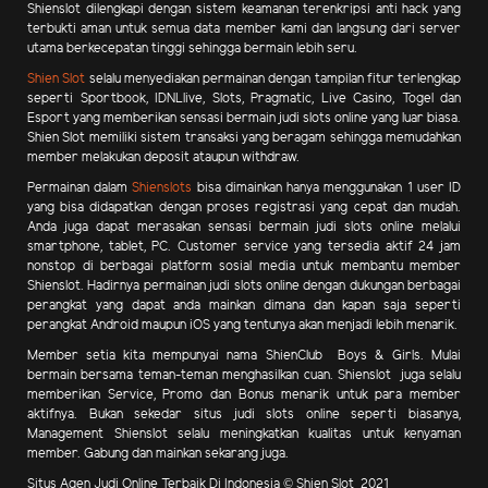
Shienslot dilengkapi dengan sistem keamanan terenkripsi anti hack yang
terbukti aman untuk semua data member kami dan langsung dari server
utama berkecepatan tinggi sehingga bermain lebih seru.
Shien Slot
selalu menyediakan permainan dengan tampilan fitur terlengkap
seperti Sportbook, IDNLlive, Slots, Pragmatic, Live Casino, Togel dan
Esport yang memberikan sensasi bermain judi slots online yang luar biasa.
Shien Slot memiliki sistem transaksi yang beragam sehingga memudahkan
member melakukan deposit ataupun withdraw.
Permainan dalam
Shienslots
bisa dimainkan hanya menggunakan 1 user ID
yang bisa didapatkan dengan proses registrasi yang cepat dan mudah.
Anda juga dapat merasakan sensasi bermain judi slots online melalui
smartphone, tablet, PC. Customer service yang tersedia aktif 24 jam
nonstop di berbagai platform sosial media untuk membantu member
Shienslot. Hadirnya permainan judi slots online dengan dukungan berbagai
perangkat yang dapat anda mainkan dimana dan kapan saja seperti
perangkat Android maupun iOS yang tentunya akan menjadi lebih menarik.
Member setia kita mempunyai nama ShienClub Boys & Girls. Mulai
bermain bersama teman-teman menghasilkan cuan.
Shienslot juga selalu
memberikan Service, Promo dan Bonus menarik
untuk para member
aktifnya. Bukan sekedar situs judi slots online seperti biasanya,
Management Shienslot selalu meningkatkan kualitas untuk kenyaman
member. Gabung dan mainkan sekarang juga.
Situs Agen Judi Online Terbaik Di Indonesia © Shien Slot 2021