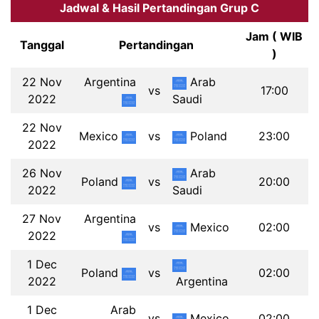
Jadwal & Hasil Pertandingan Grup C
Jam ( WIB
Tanggal
Pertandingan
)
22 Nov
Argentina
Arab
vs
17:00
2022
Saudi
22 Nov
Mexico
vs
Poland
23:00
2022
26 Nov
Arab
Poland
vs
20:00
2022
Saudi
27 Nov
Argentina
vs
Mexico
02:00
2022
1 Dec
Poland
vs
02:00
2022
Argentina
1 Dec
Arab
vs
Mexico
02:00