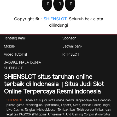
Copyright © -
SHIENSLOT.
Seluruh hak cipta
dilindungi
Tentang Kami
Sponsor
Mobile
Jadwal bank
Video Tutorial
RTP SLOT
JADWAL PIALA DUNIA
SHIENSLOT
SHIENSLOT situs taruhan online
terbaik di Indonesia | Situs Judi Slot
Online Terpercaya Resmi Indonesia
SHIENSLOT
Agen situs judi slots online resmi Terpercaya No.1 dengan
pilihan game terelengkap Sportbook, Esport, Slots, Idnlive, Poker, Togel,
Live Casino, Tangkas MickeyMouse, Tembak ikan.
Telah bersertifikasi dan
legalitas PAGCOR (Philippine Amusement And Gaming Corporation).Situs