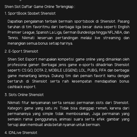
Shien Slot Daftar Game Online Terlengkap :
1. SportBook Sbobet Shienslot
Dapatkan pengalaman terbaik bermain sportsbook di Shienslot. Pasang
taruhan di tim favoritmu dari berbagai liga besar dunia seperti English
Premier League, Spanish La Liga, German Bundesliga hingga NFL,NBA, dan
Tennis. Nikmati keseruan pertandingan melalui live streaming dan
menangkan semua bonus setiap harinya.
2. E-Sport Shienslot
Shien Slot Esport merupakan kompetisi game online yang dimainkan oleh
profesional gamer. Berbagai jenis game e-sports dihadirkan Shienslot
seperti CS:GO, DOTA 2, MOBILE LEGEND, LOL, PUBG, FIFA dan berbagai
game menantang lainnya. Dukung tim dan pemain favorit kamu dengan
bertaruh di Shienslot serta raih kesempatan mendapatkan bonus
cashback esport.
3. Slots Online Shienslot
Nikmati fitur kenyamanan serta sensasi permainan slots dari Shienslot.
Kategori game yang satu ini Tidak bisa dianggap remeh, karena dari
permainannya yang simple tidak membosankan, Juga permainan yang
semakin ramai penggunanya, animasi suara serta efek gambar yang
tersaji akan membuat anda betah nyaman untuk bermain.
4. IDNLive Shienslot