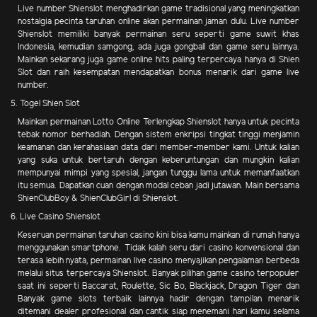
Live number Shienslot menghadirkan game tradisional yang meningkatkan
nostalgia pecinta taruhan online akan permainan jaman dulu. Live number
Shienslot memiliki banyak permainan seru seperti game suwit khas
Indonesia, kemudian samgong, ada juga gongball dan game seru lainnya.
Mainkan sekarang juga game online hits paling terpercaya hanya di Shien
Slot dan raih kesempatan mendapatkan bonus menarik dari game live
number.
5. Togel Shien Slot
Mainkan permainan Lotto Online Terlengkap Shienslot hanya untuk pecinta
tebak nomor berhadiah. Dengan sistem enkripsi tingkat tinggi menjamin
keamanan dan kerahasiaan data dari member-member kami. Untuk kalian
yang suka untuk bertaruh dengan keberuntungan dan mungkin kalian
mempunyai mimpi yang spesial, jangan tunggu lama untuk memanfaatkan
itu semua. Dapatkan cuan dengan modal ceban jadi jutawan. Main bersama
ShienClubBoy & ShienClubGirl di Shienslot.
6. Live Casino Shienslot
Keseruan permainan taruhan casino kini bisa kamu mainkan di rumah hanya
menggunakan smartphone. Tidak kalah seru dari casino konvensional dan
terasa lebih nyata, permainan live casino menyajikan pengalaman berbeda
melalui situs terpercaya Shienslot. Banyak pilihan game casino terpopuler
saat ini seperti Baccarat, Roulette, Sic Bo, Blackjack, Dragon Tiger dan
Banyak game slots terbaik lainnya hadir dengan tampilan menarik
ditemani dealer profesional dan cantik siap menemani hari kamu selama